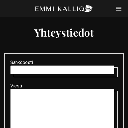
Etusivu
Yhteystiedot
CV
Teokset
YHTEYSTIEDOT
EN
Sähköposti
Viesti