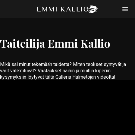
Etusivu
CV
Teokset
Taiteilija Emmi Kallio
Yhteystiedot
EN
Mikä sai minut tekemään taidetta? Miten teokset syntyvät ja
värit valikoituvat? Vastaukset näihin ja muihin kiperiin
kysymyksiin löytyvät tältä Galleria Halmetojan videolta!